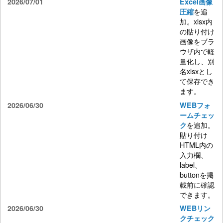
2026/07/01
Excel画像
を追
圧縮
加。xlsx内
の貼り付け
画像をブラ
ウザ内で軽
量化し、別
名xlsxとし
て保存でき
ます。
2026/06/30
WEBフォ
ームチェッ
を追加。
ク
貼り付け
HTML内の
入力欄、
label、
buttonを掲
載前に確認
できます。
2026/06/30
WEBリン
クチェック