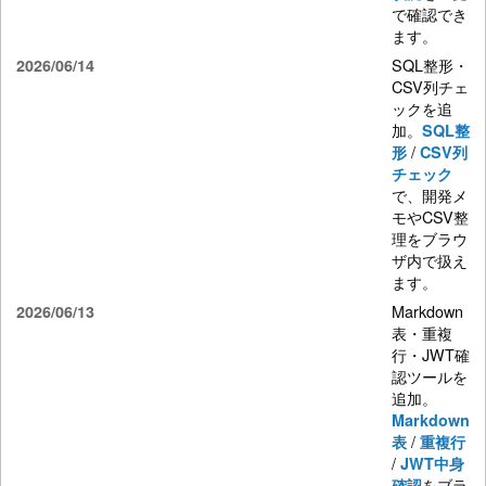
で確認でき
ます。
SQL整形・
2026/06/14
CSV列チェ
ックを追
加。
SQL整
/
形
CSV列
チェック
で、開発メ
モやCSV整
理をブラウ
ザ内で扱え
ます。
Markdown
2026/06/13
表・重複
行・JWT確
認ツールを
追加。
Markdown
/
表
重複行
/
JWT中身
をブラ
確認