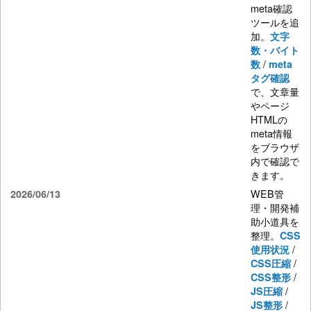
meta確認
ツールを追
加。
文字
数・バイト
/
数
meta
タグ確認
で、文章量
やページ
HTMLの
meta情報
をブラウザ
内で確認で
きます。
WEB管
2026/06/13
理・開発補
助小道具を
整理。
CSS
/
使用状況
/
CSS圧縮
/
CSS整形
/
JS圧縮
/
JS整形