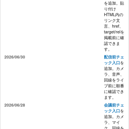
を追加。貼
り付け
HTML内の
リンク文
言、href、
target/relを
掲載前に確
認できま
す。
2026/06/30
配信前チェ
を
ック入口
追加。カメ
ラ、音声、
回線をライ
ブ前に順番
に確認でき
ます。
2026/06/28
会議前チェ
を
ック入口
追加。カメ
ラ、マイ
ク、回線を