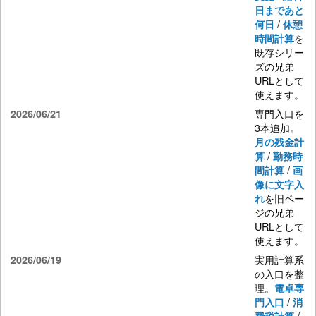
日まであと
/
何日
休憩
を
時間計算
既存シリー
ズの兄弟
URLとして
使えます。
専門入口を
2026/06/21
3本追加。
月の残金計
/
算
勤務時
/
間計算
画
像に文字入
を旧ペー
れ
ジの兄弟
URLとして
使えます。
実用計算系
2026/06/19
の入口を整
理。
電卓専
/
門入口
消
/