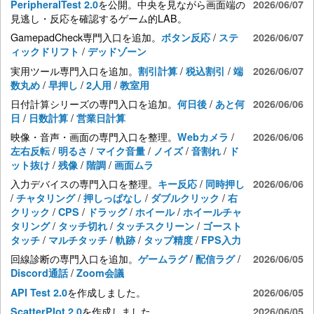
を公開。中央を見ながら画面端の
PeripheralTest 2.0
2026/06/07
見逃し・反応を確認するゲーム的LAB。
GamepadCheck専門入口を追加。
/
ボタン反応
ステ
2026/06/07
/
ィックドリフト
デッドゾーン
実用ツール専門入口を追加。
/
/
割引計算
税込割引
端
2026/06/07
/
/
/
数丸め
早押し
2人用
教室用
日付計算シリーズの専門入口を追加。
/
何日後
あと何
2026/06/06
/
/
日
日数計算
営業日計算
映像・音声・画面の専門入口を整理。
/
Webカメラ
2026/06/06
/
/
/
/
/
左右反転
明るさ
マイク音量
ノイズ
音割れ
ド
/
/
/
ット抜け
残像
階調
画面ムラ
入力デバイスの専門入口を整理。
/
キー反応
同時押し
2026/06/06
/
/
/
/
チャタリング
押しっぱなし
ダブルクリック
右
/
/
/
/
クリック
CPS
ドラッグ
ホイール
ホイールチャ
/
/
/
タリング
タッチ切れ
タッチスクリーン
ゴースト
/
/
/
/
タッチ
マルチタッチ
軌跡
タップ精度
FPS入力
回線診断の専門入口を追加。
/
/
ゲームラグ
配信ラグ
2026/06/05
/
Discord通話
Zoom会議
を作成しました。
API Test 2.0
2026/06/05
を作成しました。
ScatterPlot 2.0
2026/06/05