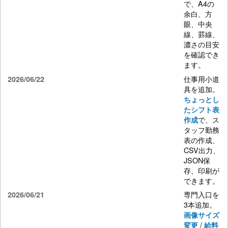
で、A4の
余白、方
眼、中央
線、罫線、
濃さの目安
を確認でき
ます。
仕事用小道
2026/06/22
具を追加。
ちょっとし
たシフト表
で、ス
作成
タッフ勤務
表の作成、
CSV出力、
JSON保
存、印刷が
できます。
専門入口を
2026/06/21
3本追加。
画像サイズ
/
変更
給料