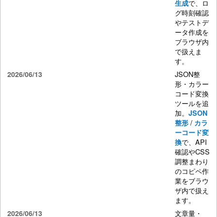
で、ロ
生成
グ時刻確認
やテストデ
ータ作成を
ブラウザ内
で扱えま
す。
JSON整
2026/06/13
形・カラー
コード変換
ツールを追
加。
JSON
/
整形
カラ
ーコード変
で、API
換
確認やCSS
調整まわり
のコピペ作
業をブラウ
ザ内で扱え
ます。
文章量・
2026/06/13