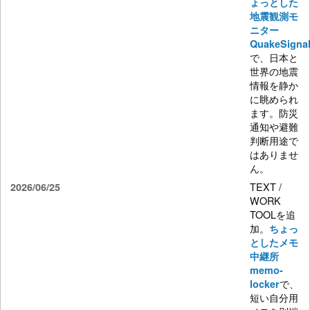
ょっとした
地震観測モ
ニター
QuakeSigna
で、日本と
世界の地震
情報を静か
に眺められ
ます。防災
通知や避難
判断用途で
はありませ
ん。
TEXT /
2026/06/25
WORK
TOOLを追
加。
ちょっ
としたメモ
中継所
memo-
で、
locker
短い自分用