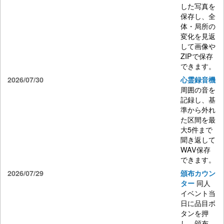
した写真を
保存し、全
体・局所の
変化を見返
して画像や
ZIPで保存
できます。
2026/07/30
心霊録音機
周囲の音を
記録し、基
準から外れ
た区間を最
大5件まで
聞き返して
WAV保存
できます。
2026/07/29
頒布カウン
同人
ター
イベント当
日に品目ボ
タンを押
し、頒布