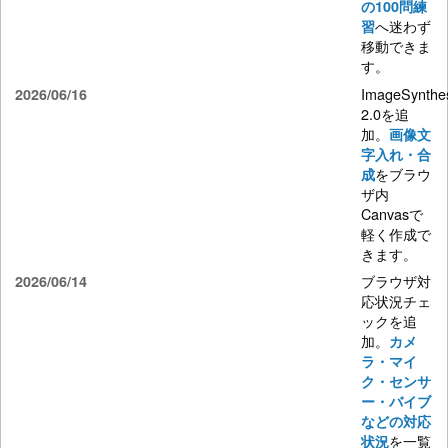
の100問練
へ迷わず
習
移動できま
す。
ImageSynthe
2026/06/16
2.0を追
加。
画像文
字入れ・合
をブラウ
成
ザ内
Canvasで
軽く作成で
きます。
ブラウザ対
2026/06/14
応状況チェ
ックを追
加。
カメ
ラ・マイ
ク・センサ
ー・バイブ
などの対応
を一覧
状況