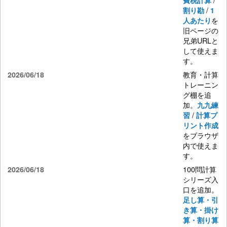
費税計算
/
割り勘
1
を
人あたり
旧ページの
兄弟URLと
して使えま
す。
教育・計算
2026/06/18
トレーニン
グ棚を追
加。
九九練
/
習
計算プ
リント作成
をブラウザ
内で使えま
す。
100問計算
2026/06/18
シリーズ入
口を追加。
足し算・引
き算・掛け
算・割り算