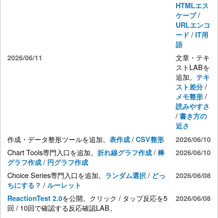
HTMLエス
/
ケープ
URLエンコ
/
ード
IT用
語
文章・テキ
2026/06/11
ストLABを
追加。
テキ
/
スト差分
/
メモ整形
読みやすさ
/
書き方の
近さ
作成・データ整形ツールを追加。
/
表作成
CSV整形
2026/06/10
Chart Tools専門入口を追加。
/
折れ線グラフ作成
棒
2026/06/10
/
グラフ作成
円グラフ作成
Choice Series専門入口を追加。
/
ランダム選択
どっ
2026/06/08
/
ちにする？
ルーレット
を公開。クリック / タップ反応を5
ReactionTest 2.0
2026/06/08
回 / 10回で確認する反応確認LAB。