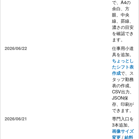
で、A4の
余白、方
眼、中央
線、罫線、
濃さの目安
を確認でき
ます。
仕事用小道
2026/06/22
具を追加。
ちょっとし
たシフト表
で、ス
作成
タッフ勤務
表の作成、
CSV出力、
JSON保
存、印刷が
できます。
専門入口を
2026/06/21
3本追加。
画像サイズ
/
変更
給料