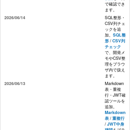
で確認でき
ます。
SQL整形・
2026/06/14
CSV列チェ
ックを追
加。
SQL整
/
形
CSV列
チェック
で、開発メ
モやCSV整
理をブラウ
ザ内で扱え
ます。
Markdown
2026/06/13
表・重複
行・JWT確
認ツールを
追加。
Markdown
/
表
重複行
/
JWT中身
をブラ
確認