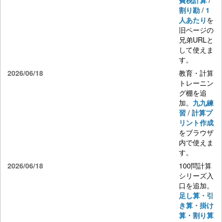
費税計算
/
割り勘
1
を
人あたり
旧ページの
兄弟URLと
して使えま
す。
教育・計算
2026/06/18
トレーニン
グ棚を追
加。
九九練
/
習
計算プ
リント作成
をブラウザ
内で使えま
す。
100問計算
2026/06/18
シリーズ入
口を追加。
足し算・引
き算・掛け
算・割り算