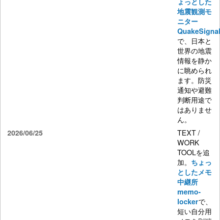
ょっとした
地震観測モ
ニター
QuakeSigna
で、日本と
世界の地震
情報を静か
に眺められ
ます。防災
通知や避難
判断用途で
はありませ
ん。
TEXT /
2026/06/25
WORK
TOOLを追
加。
ちょっ
としたメモ
中継所
memo-
で、
locker
短い自分用