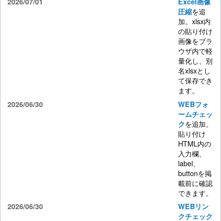
2026/07/01
Excel画像
を追
圧縮
加。xlsx内
の貼り付け
画像をブラ
ウザ内で軽
量化し、別
名xlsxとし
て保存でき
ます。
2026/06/30
WEBフォ
ームチェッ
を追加。
ク
貼り付け
HTML内の
入力欄、
label、
buttonを掲
載前に確認
できます。
2026/06/30
WEBリン
クチェック