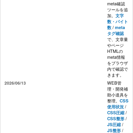
meta確認
ツールを追
加。
文字
数・バイト
/
数
meta
タグ確認
で、文章量
やページ
HTMLの
meta情報
をブラウザ
内で確認で
きます。
WEB管
2026/06/13
理・開発補
助小道具を
整理。
CSS
/
使用状況
/
CSS圧縮
/
CSS整形
/
JS圧縮
/
JS整形