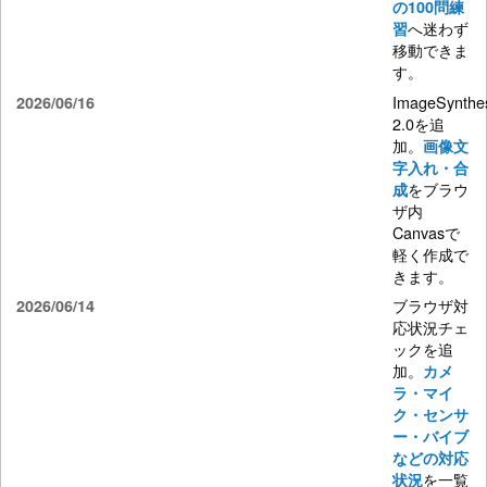
の100問練
へ迷わず
習
移動できま
す。
ImageSynthe
2026/06/16
2.0を追
加。
画像文
字入れ・合
をブラウ
成
ザ内
Canvasで
軽く作成で
きます。
ブラウザ対
2026/06/14
応状況チェ
ックを追
加。
カメ
ラ・マイ
ク・センサ
ー・バイブ
などの対応
を一覧
状況