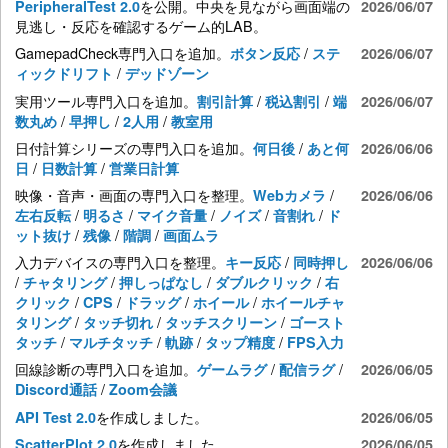
を公開。中央を見ながら画面端の
PeripheralTest 2.0
2026/06/07
見逃し・反応を確認するゲーム的LAB。
GamepadCheck専門入口を追加。
/
ボタン反応
ステ
2026/06/07
/
ィックドリフト
デッドゾーン
実用ツール専門入口を追加。
/
/
割引計算
税込割引
端
2026/06/07
/
/
/
数丸め
早押し
2人用
教室用
日付計算シリーズの専門入口を追加。
/
何日後
あと何
2026/06/06
/
/
日
日数計算
営業日計算
映像・音声・画面の専門入口を整理。
/
Webカメラ
2026/06/06
/
/
/
/
/
左右反転
明るさ
マイク音量
ノイズ
音割れ
ド
/
/
/
ット抜け
残像
階調
画面ムラ
入力デバイスの専門入口を整理。
/
キー反応
同時押し
2026/06/06
/
/
/
/
チャタリング
押しっぱなし
ダブルクリック
右
/
/
/
/
クリック
CPS
ドラッグ
ホイール
ホイールチャ
/
/
/
タリング
タッチ切れ
タッチスクリーン
ゴースト
/
/
/
/
タッチ
マルチタッチ
軌跡
タップ精度
FPS入力
回線診断の専門入口を追加。
/
/
ゲームラグ
配信ラグ
2026/06/05
/
Discord通話
Zoom会議
を作成しました。
API Test 2.0
2026/06/05
を作成しました。
ScatterPlot 2.0
2026/06/05