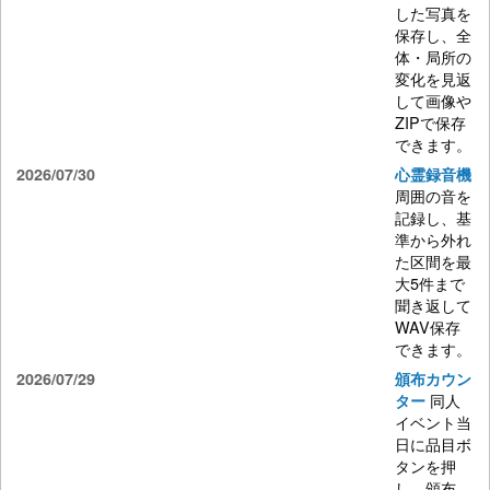
した写真を
保存し、全
体・局所の
変化を見返
して画像や
ZIPで保存
できます。
2026/07/30
心霊録音機
周囲の音を
記録し、基
準から外れ
た区間を最
大5件まで
聞き返して
WAV保存
できます。
2026/07/29
頒布カウン
同人
ター
イベント当
日に品目ボ
タンを押
し、頒布