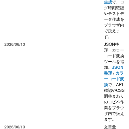
で、ロ
生成
グ時刻確認
やテストデ
ータ作成を
ブラウザ内
で扱えま
す。
JSON整
2026/06/13
形・カラー
コード変換
ツールを追
加。
JSON
/
整形
カラ
ーコード変
で、API
換
確認やCSS
調整まわり
のコピペ作
業をブラウ
ザ内で扱え
ます。
文章量・
2026/06/13