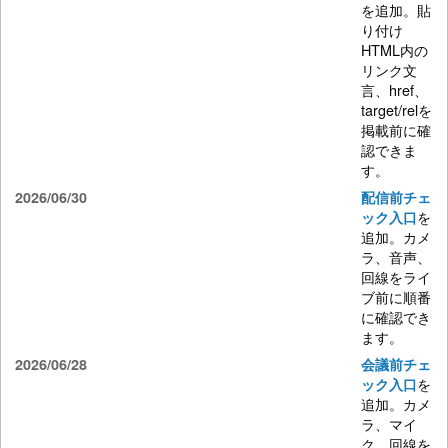
を追加。貼
り付け
HTML内の
リンク文
言、href、
target/relを
掲載前に確
認できま
す。
2026/06/30
配信前チェ
を
ック入口
追加。カメ
ラ、音声、
回線をライ
ブ前に順番
に確認でき
ます。
2026/06/28
会議前チェ
を
ック入口
追加。カメ
ラ、マイ
ク、回線を