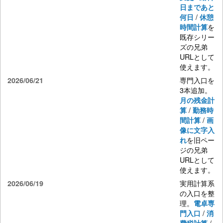
日まであと
/
何日
休憩
を
時間計算
既存シリー
ズの兄弟
URLとして
使えます。
専門入口を
2026/06/21
3本追加。
月の残金計
/
算
勤務時
/
間計算
画
像に文字入
を旧ペー
れ
ジの兄弟
URLとして
使えます。
実用計算系
2026/06/19
の入口を整
理。
電卓専
/
門入口
消
/