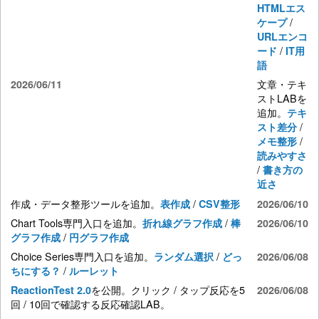
HTMLエス
/
ケープ
URLエンコ
/
ード
IT用
語
文章・テキ
2026/06/11
ストLABを
追加。
テキ
/
スト差分
/
メモ整形
読みやすさ
/
書き方の
近さ
作成・データ整形ツールを追加。
/
表作成
CSV整形
2026/06/10
Chart Tools専門入口を追加。
/
折れ線グラフ作成
棒
2026/06/10
/
グラフ作成
円グラフ作成
Choice Series専門入口を追加。
/
ランダム選択
どっ
2026/06/08
/
ちにする？
ルーレット
を公開。クリック / タップ反応を5
ReactionTest 2.0
2026/06/08
回 / 10回で確認する反応確認LAB。