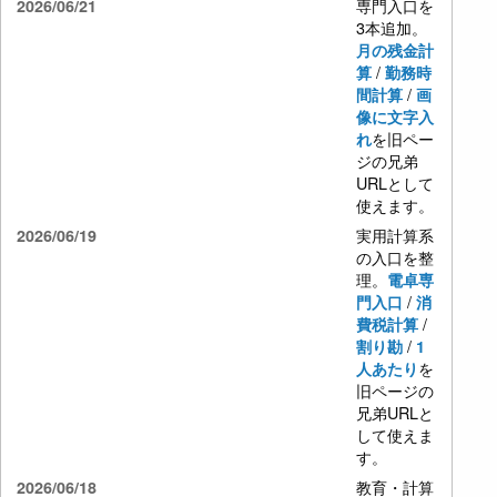
専門入口を
2026/06/21
3本追加。
月の残金計
/
算
勤務時
/
間計算
画
像に文字入
を旧ペー
れ
ジの兄弟
URLとして
使えます。
実用計算系
2026/06/19
の入口を整
理。
電卓専
/
門入口
消
/
費税計算
/
割り勘
1
を
人あたり
旧ページの
兄弟URLと
して使えま
す。
教育・計算
2026/06/18