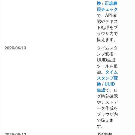
/
換
正規表
現チェック
で、API確
認やテキス
ト処理をブ
ラウザ内で
扱えます。
タイムスタ
2026/06/13
ンプ変換・
UUID生成
ツールを追
加。
タイム
スタンプ変
/
換
UUID
で、ロ
生成
グ時刻確認
やテストデ
ータ作成を
ブラウザ内
で扱えま
す。
JSON整
2026/06/13