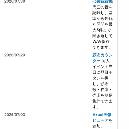
2026/07/30
心霊録音機
周囲の音を
記録し、基
準から外れ
た区間を最
大5件まで
聞き返して
WAV保存
できます。
2026/07/29
頒布カウン
同人
ター
イベント当
日に品目ボ
タンを押
し、頒布
数・在庫・
売上を簡易
集計できま
す。
2026/07/03
Excel画像
を
ビューア
追加。