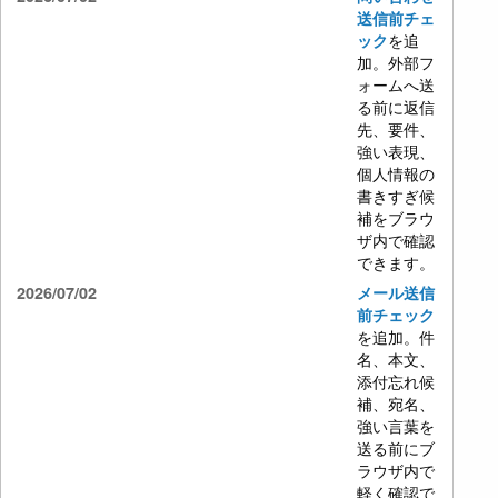
送信前チェ
を追
ック
加。外部フ
ォームへ送
る前に返信
先、要件、
強い表現、
個人情報の
書きすぎ候
補をブラウ
ザ内で確認
できます。
2026/07/02
メール送信
前チェック
を追加。件
名、本文、
添付忘れ候
補、宛名、
強い言葉を
送る前にブ
ラウザ内で
軽く確認で