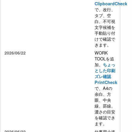
ClipboardCheck
で、改行、
タブ、空
白、不可視
文字候補を
手動貼り付
けで確認で
きます。
WORK
2026/06/22
TOOLを追
加。
ちょっ
とした印刷
ズレ確認
PrintCheck
で、A4の
余白、方
眼、中央
線、罫線、
濃さの目安
を確認でき
ます。
仕事用小道
2026/06/22