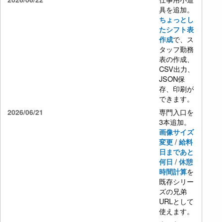
具を追加。
ちょっとし
たシフト表
で、ス
作成
タッフ勤務
表の作成、
CSV出力、
JSON保
存、印刷が
できます。
専門入口を
2026/06/21
3本追加。
画像サイズ
/
変更
給料
日まであと
/
何日
休憩
を
時間計算
既存シリー
ズの兄弟
URLとして
使えます。