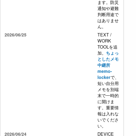
ます。防災
通知や避難
判断用途で
はありませ
ん。
TEXT /
2026/06/25
WORK
TOOLを追
加。
ちょっ
としたメモ
中継所
memo-
で、
locker
短い自分用
メモを別端
末で一時的
に開けま
す。重要情
報は入れな
いでくださ
い。
DEVICE
2026/06/24