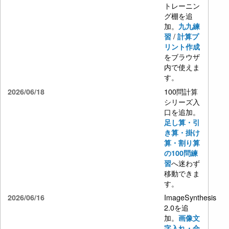
トレーニン
グ棚を追
加。
九九練
/
習
計算プ
リント作成
をブラウザ
内で使えま
す。
100問計算
2026/06/18
シリーズ入
口を追加。
足し算・引
き算・掛け
算・割り算
の100問練
へ迷わず
習
移動できま
す。
ImageSynthesis
2026/06/16
2.0を追
加。
画像文
字入れ・合