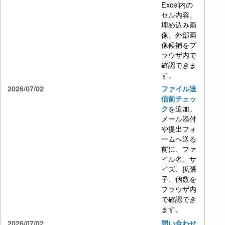
Excel内の
セル内容、
埋め込み画
像、外部画
像候補をブ
ラウザ内で
確認できま
す。
2026/07/02
ファイル送
信前チェッ
を追加。
ク
メール添付
や提出フォ
ームへ送る
前に、ファ
イル名、サ
イズ、拡張
子、個数を
ブラウザ内
で確認でき
ます。
2026/07/02
問い合わせ