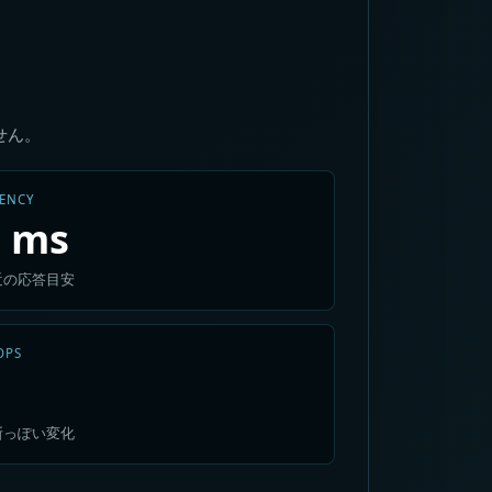
せん。
TENCY
- ms
近の応答目安
OPS
断っぽい変化