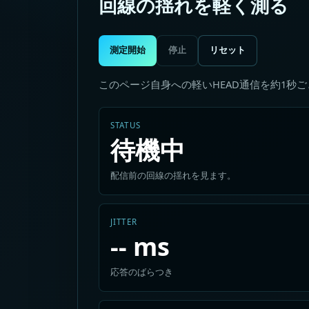
回線の揺れを軽く測る
測定開始
停止
リセット
このページ自身への軽いHEAD通信を約1秒
STATUS
待機中
配信前の回線の揺れを見ます。
JITTER
-- ms
応答のばらつき