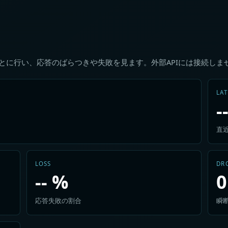
ごとに行い、応答のばらつきや失敗を見ます。外部APIには接続しま
LA
-
直
LOSS
DR
-- %
0
応答失敗の割合
瞬