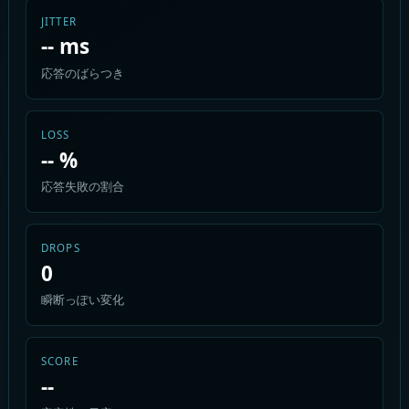
JITTER
-- ms
応答のばらつき
LOSS
-- %
応答失敗の割合
DROPS
0
瞬断っぽい変化
SCORE
--