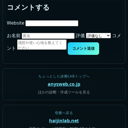
コメントする
Website
お名前
評価
コメ
ント
コメント送信
ちょっとした診断LABトップへ
anysweb.co.jp
ほかの診断・作成ツールを見る
母艦へ戻る
haijinlab.net