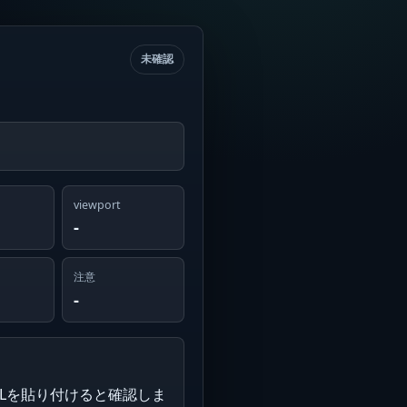
未確認
viewport
-
注意
-
MLを貼り付けると確認しま