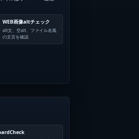
WEB画像altチェック
alt文、空alt、ファイル名風
の文言を確認
oardCheck