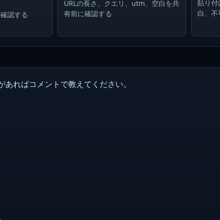
貼り付
URLの長さ、クエリ、utm、空白を共
白、不
有前に確認する
に確認する
定があればコメントで教えてください。
ト