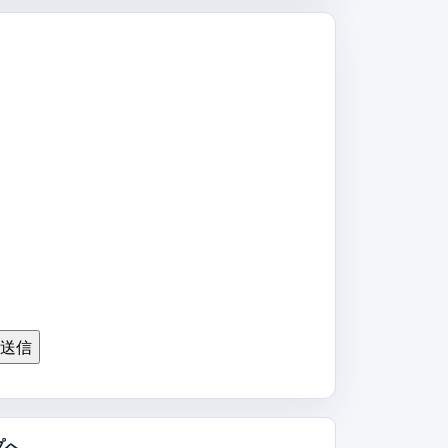
送信
プへ