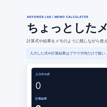
ANYSWEB LAB / MEMO CALCULATOR
ちょっとした
計算式や結果をメモのように残しながら使
入力した式や計算結果はブラウザ内だけで扱い
入力中の式
0
計算結果