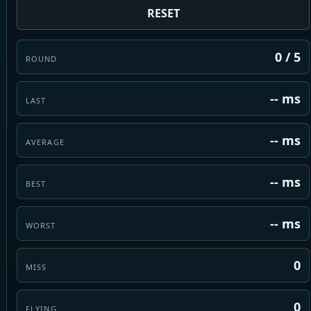
RESET
0
/
5
ROUND
-- ms
LAST
-- ms
AVERAGE
-- ms
BEST
-- ms
WORST
0
MISS
0
FLYING